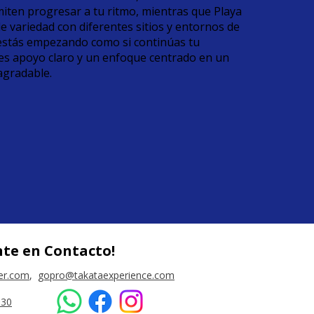
miten progresar a tu ritmo, mientras que Playa
 variedad con diferentes sitios y entornos de
 estás empezando como si continúas tu
es apoyo claro y un enfoque centrado en un
agradable.
te en Contacto!
er.com
,
gopro@takataexperience.com
630