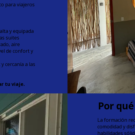
o para viajeros
alta y equipada
as suites
ado, aire
el de confort y
 cercanía a las
r tu viaje.
Por qué
La formación rec
comodidad y disf
habilidades sóli