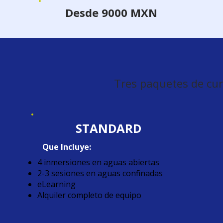
Desde 9000 MXN
Tres paquetes de curs
STANDARD
Que Incluye:
4 inmersiones en aguas abiertas
2-3 sesiones en aguas confinadas
eLearning
Alquiler completo de equipo