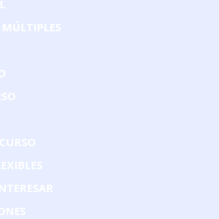
L
 MÚLTIPLES
O
RSO
 CURSO
EXIBLES
INTERESAR
ONES