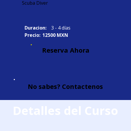
Scuba Diver
Duracion:
3 - 4 días
Precio:
12500 MXN
Reserva Ahora
No sabes? Contactenos
Detalles del Curso