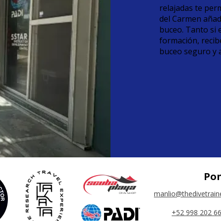
relajadas te per
del Carmen añade
buceo. Tanto si
formación, recib
buceo seguro y 
Pon
manlio@thedivetrain
+52 998 202 6