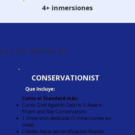
4+ inmersiones
 y a tus objetivos de
CONSERVATIONIST
Que Incluye:
Como el Standard más:
Curso Dive Against Debris U Aware
Shark and Ray Conservation
1 inmersion dedicada (5 inmersiones en
total)
Crédito hacia las certificación Master