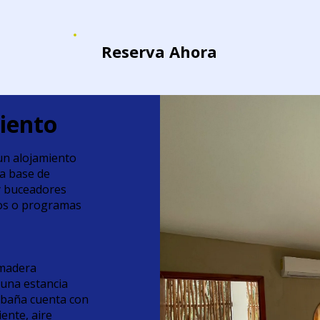
Reserva Ahora
iento
un alojamiento
ra base de
y buceadores
sos o programas
 madera
e una estancia
cabaña cuenta con
ente, aire