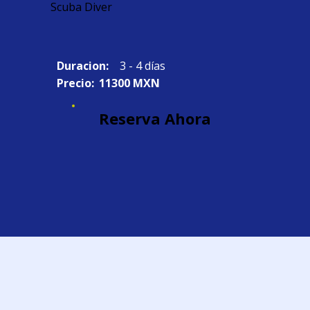
Scuba Diver
Duracion:
3 - 4 días
Precio:
11300 MXN
Reserva Ahora