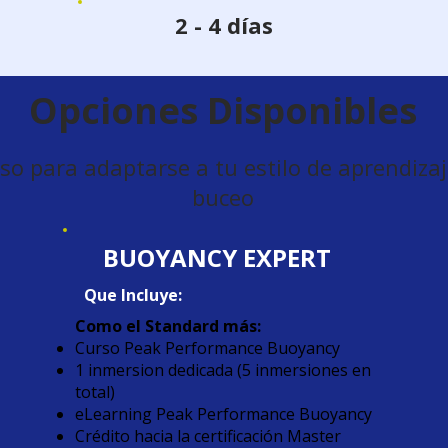
2 - 4 días
Opciones Disponibles
o para adaptarse a tu estilo de aprendizaje
buceo
BUOYANCY EXPERT
Que Incluye:
Como el Standard más:
Curso Peak Performance Buoyancy
1 inmersion dedicada (5 inmersiones en
total)
eLearning Peak Performance Buoyancy
Crédito hacia la certificación Master