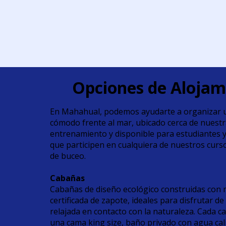
Opciones de Alojam
En Mahahual, podemos ayudarte a organizar 
cómodo frente al mar, ubicado cerca de nuest
entrenamiento y disponible para estudiantes 
que participen en cualquiera de nuestros cur
de buceo.
Cabañas
Cabañas de diseño ecológico construidas con
certificada de zapote, ideales para disfrutar d
relajada en contacto con la naturaleza. Cada 
una cama king size, baño privado con agua cali