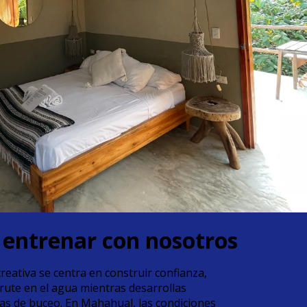
 entrenar con nosotros
reativa se centra en construir confianza,
rute en el agua mientras desarrollas
das de buceo. En Mahahual, las condiciones